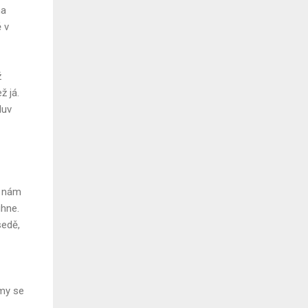
na
 v
ž
ž já.
luv
é nám
uhne.
sedě,
 my se