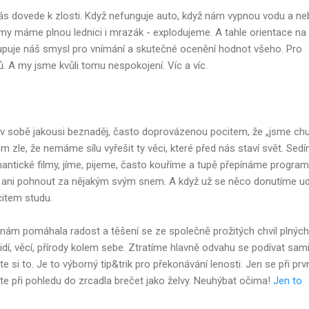
nás dovede k zlosti. Když nefunguje auto, když nám vypnou vodu a n
 my máme plnou lednici i mrazák - explodujeme. A tahle orientace na
upuje náš smysl pro vnímání a skutečné ocenění hodnot všeho. Pro
ů. A my jsme kvůli tomu nespokojení. Víc a víc.
e v sobě jakousi beznaděj, často doprovázenou pocitem, že „jsme chu
zle, že nemáme sílu vyřešit ty věci, které před nás staví svět. Sed
mantické filmy, jíme, pijeme, často kouříme a tupě přepínáme progra
i pohnout za nějakým svým snem. A když už se něco donutíme ud
item studu.
 nám pomáhala radost a těšení se ze společně prožitých chvil plných
idí, věcí, přírody kolem sebe. Ztratíme hlavně odvahu se podívat sam
e si to. Je to výborný tip&trik pro překonávání lenosti. Jen se při prv
te při pohledu do zrcadla brečet jako želvy. Neuhýbat očima!
Jen to