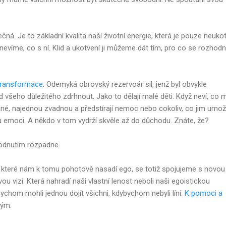
čná. Je to základní kvalita naší životní energie, která je pouze neuko
 nevíme, co s ní. Klid a ukotvení ji můžeme dát tím, pro co se rozhod
transformace
. Odemyká obrovský rezervoár sil, jenž byl obvykle
 všeho důležitého zdrhnout. Jako to dělají malé děti. Když neví, co m
ímané, najednou zvadnou a předstírají nemoc nebo cokoliv, co jim umož
u emoci. A někdo v tom vydrží skvěle až do důchodu. Znáte, že?
odnutím rozpadne.
h, které nám k tomu pohotově nasadí ego, se totiž spojujeme s novou
vou vizí. Která nahradí naši vlastní lenost neboli naši egoistickou
chom mohli jednou dojít všichni, kdybychom nebyli líní.
K pomoci a
hým.