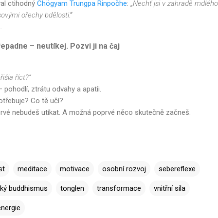
val ctihodný
Chögyam Trungpa Rinpočhe
: „
Nechť jsi v zahradě mdlého
vými ořechy bdělosti
.“
..
epadne – neutíkej. Pozvi ji na čaj
išla říct?“
– pohodlí, ztrátu odvahy a apatii.
třebuje? Co tě učí?
prvé nebudeš utíkat. A možná poprvé něco skutečně začneš.
st
meditace
motivace
osobní rozvoj
sebereflexe
ský buddhismus
tonglen
transformace
vnitřní síla
energie