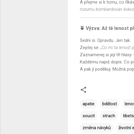
A přejme si k tomu, co říká
rozumu bombardován kokoso
............................................................
🍵 Výzva: Až tě lenost př
Sedni si. Opravdu. Jen tak.
Zeptej se:
„Co mi ta lenost př
Zaznamenej si její tři hlasy 
Každému napiš dopis. Co po
A pak jí poděkuj. Možná po
apatie
bdělost
leno
soucit
strach
tibet
změna návyků
životní 