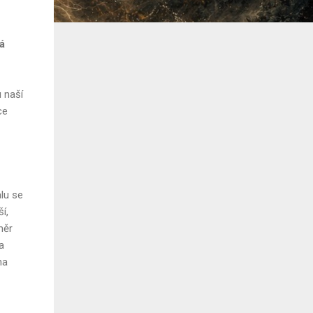
á
 naší
ce
lu se
í,
měr
a
na