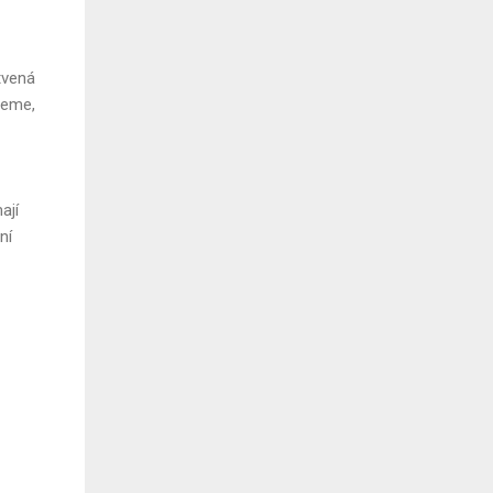
tvená
neme,
ají
ní