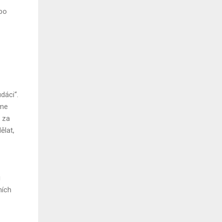
ebo
dáci“.
íme
m za
ělat,
i
ních