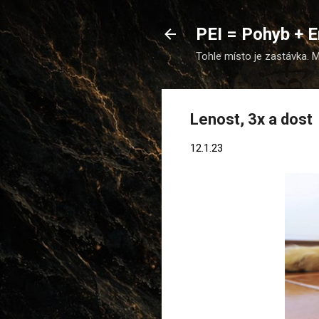
PEI = Pohyb + 
Tohle místo je zastávka. M
Lenost, 3x a dost
12.1.23