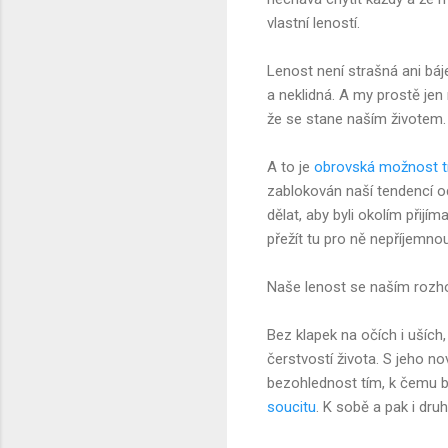
vlastní leností.
Lenost není strašná ani báje
a neklidná. A my prostě jen
že se stane naším životem.
A to je
obrovská možnost 
zablokován naší tendencí od
dělat, aby byli okolím přij
přežít tu pro ně nepříjemno
Naše lenost se naším rozh
Bez klapek na očích i ušíc
čerstvostí života. S jeho no
bezohlednost tím, k čemu by
soucitu
. K sobě a pak i dru