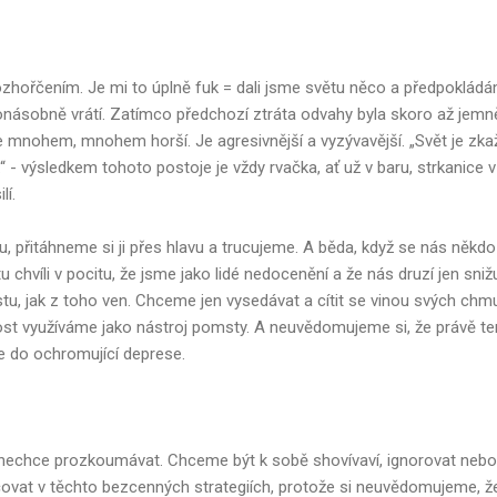
rozhořčením. Je mi to úplně fuk = dali jsme světu něco a předpoklád
násobně vrátí. Zatímco předchozí ztráta odvahy byla skoro až jemn
je mnohem, mnohem horší. Je agresivnější a vyzývavější. „Svět je zka
“ - výsledkem tohoto postoje je vždy rvačka, ať už v baru, strkanice v
lí.
 přitáhneme si ji přes hlavu a trucujeme. A běda, když se nás někdo
u chvíli v pocitu, že jsme jako lidé nedocenění a že nás druzí jen snižu
tu, jak z toho ven. Chceme jen vysedávat a cítit se vinou svých chm
vost využíváme jako nástroj pomsty. A neuvědomujeme si, že právě te
e do ochromující deprese.
 nechce prozkoumávat. Chceme být k sobě shovívaví, ignorovat nebo
vat v těchto bezcenných strategiích, protože si neuvědomujeme, ž