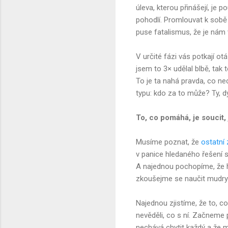
úleva, kterou přinášejí, je
pohodlí. Promlouvat k sobě
puse fatalismus, že je nám
V určité fázi vás potkají ot
jsem to 3× udělal blbě, tak
To je ta nahá pravda, co 
typu: kdo za to může? Ty, dy
To, co pomáhá, je soucit,
Musíme poznat, že
ostatní
v panice hledaného řešení s
A najednou pochopíme, že 
zkoušejme se naučit mudry a
Najednou zjistíme, že to, c
nevěděli, co s ní. Začneme 
nechává chytit každý a že