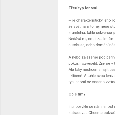
Třetí typ lenosti
➖ je charakteristický jeho 
že svět nám to nejméně sto
zranitelná, tahle sekvence 
Nedává mi, co si zasloužím.
autobuse, nebo domácí nási
A nebo zalezeme pod peřinu,
pokusí rozveselit. Žijeme v t
Ale taky nechceme najít ces
sklíčeně. A tuhle svou leni
typ lenosti se snadno zvrtn
Co s tím?
Inu, obvykle se nám lenost
zatracovat. Chceme pokračo