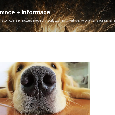
Přeskočit na hlavní obsah
Emoce + Informace
ísto, kde se můžeš nadechnout, zorientovat se, vybrat si svůj směr a j