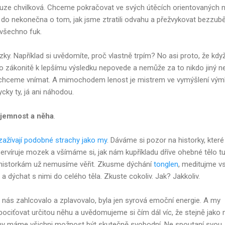
 pouze chvilková. Chceme pokračovat ve svých útěcích orientovaných 
 do nekonečna o tom, jak jsme ztratili odvahu a přežvykovat bezzubě
 všechno fuk.
ázky. Například si uvědomíte, proč vlastně trpím? No asi proto, že kdy
 to zákonitě k lepšímu výsledku nepovede a nemůže za to nikdo jiný ne
nechceme vnímat. A mimochodem lenost je mistrem ve vymýšlení vým
cky ty, já ani náhodou.
 jemnost a něha
.
 zažívají podobné strachy jako my
. Dáváme si pozor na historky, kter
ervíruje mozek a všímáme si, jak nám kupříkladu dříve ohebné tělo t
historkám už nemusíme věřit. Zkusme dýchání
tonglen
, meditujme v
 dýchat s nimi do celého těla. Zkuste cokoliv. Jak? Jakkoliv.
o nás zahlcovalo a zplavovalo, byla jen syrová emoční energie. A my
pociťovat určitou něhu a uvědomujeme si čím dál víc, že stejně jako
 my máme všichni možnost být skutečně svobodní. Ne spoutaní svou