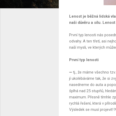
Lenost je běžná lidská vl
naši důvěru a sílu. Lenost 
První typ lenosti nás posed
odvahy. A ten třetí, asi nejh
naší mysli, ve kterých může
První typ lenosti
➖ tj., že máme všechno tzv.
jí ukolébáváme tak, že si z
nasedneme do auta a popoj
šplhá nad 25 stupňů, hledá
maximum. Přesně tímhle způ
rychlá řešení, která v přírod
Výsledek se musí projevit! 