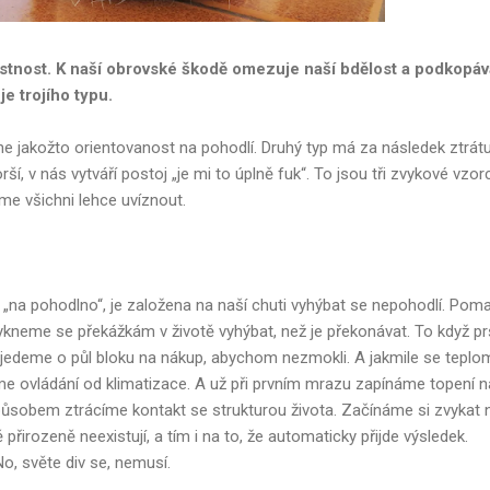
astnost. K naší obrovské škodě omezuje naší bdělost a podkopáv
je trojího typu.
ne jakožto orientovanost na pohodlí. Druhý typ má za následek ztrátu
orší, v nás vytváří postoj „je mi to úplně fuk“. To jsou tři zvykové vzor
me všichni lehce uvíznout.
 „na pohodlno“, je založena na naší chuti vyhýbat se nepohodlí. Poma
vykneme se překážkám v životě vyhýbat, než je překonávat. To když prš
edeme o půl bloku na nákup, abychom nezmokli. A jakmile se teplo
me ovládání od klimatizace. A už při prvním mrazu zapínáme topení n
sobem ztrácíme kontakt se strukturou života. Začínáme si zvykat 
ě přirozeně neexistují, a tím i na to, že automaticky přijde výsledek.
No, světe div se, nemusí.