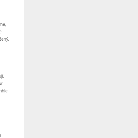
áme,
ě
žený.
jí.
ur
nhle
e