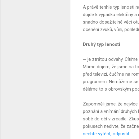
A právě tenhle typ lenosti 
dojde k výpadku elektřiny a
snadno dosažitelné věci ot
ocenění zvuků, vůní, pohled
Druhý typ lenosti
➖ je ztrátou odvahy. Cítím
Máme dojem, že jsme na tom 
před televizí, čučíme na ro
programem. Nemůžeme se an
děláme to s obrovským poc
Zapomněli jsme, že nejvíce
poznání a vnímání druhých l
sobě do očí v zrcadle. Zkust
pokusech nedivte, že začne
nechte vytéct, odpustit
.