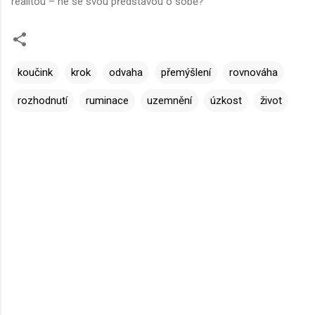
realitou – ne se svou představou o sobě?
koučink
krok
odvaha
přemýšlení
rovnováha
rozhodnutí
ruminace
uzemnění
úzkost
život
K
o
m
e
n
t
á
ř
e