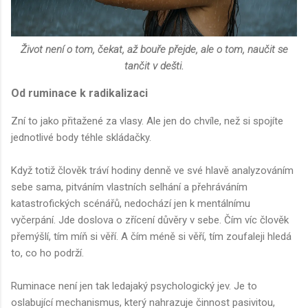
Život není o tom, čekat, až bouře přejde, ale o tom, naučit se
tančit v dešti.
Od ruminace k radikalizaci
Zní to jako přitažené za vlasy. Ale jen do chvíle, než si spojíte
jednotlivé body téhle skládačky.
Když totiž člověk tráví hodiny denně ve své hlavě analyzováním
sebe sama, pitváním vlastních selhání a přehráváním
katastrofických scénářů, nedochází jen k mentálnímu
vyčerpání. Jde doslova o zřícení důvěry v sebe. Čím víc člověk
přemýšlí, tím míň si věří. A čím méně si věří, tím zoufaleji hledá
to, co ho podrží.
Ruminace není jen tak ledajaký psychologický jev. Je to
oslabující mechanismus, který nahrazuje činnost pasivitou,