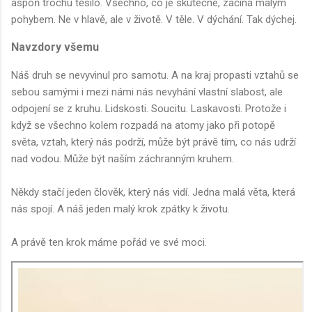
aspoň trochu těšilo. Všechno, co je skutečné, začíná malým
pohybem. Ne v hlavě, ale v životě. V těle. V dýchání. Tak dýchej.
Navzdory všemu
Náš druh se nevyvinul pro samotu. A na kraj propasti vztahů se
sebou samými i mezi námi nás nevyhání vlastní slabost, ale
odpojení se z kruhu. Lidskosti. Soucitu. Laskavosti. Protože i
když se všechno kolem rozpadá na atomy jako při potopě
světa, vztah, který nás podrží, může být právě tím, co nás udrží
nad vodou. Může být naším záchranným kruhem.
Někdy stačí jeden člověk, který nás vidí. Jedna malá věta, která
nás spojí. A náš jeden malý krok zpátky k životu.
A právě ten krok máme pořád ve své moci.