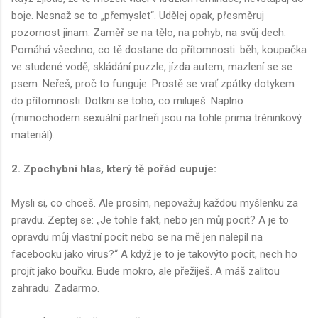
boje. Nesnaž se to „přemyslet“. Udělej opak, přesměruj
pozornost jinam. Zaměř se na tělo, na pohyb, na svůj dech.
Pomáhá všechno, co tě dostane do přítomnosti: běh, koupačka
ve studené vodě, skládání puzzle, jízda autem, mazlení se se
psem. Neřeš, proč to funguje. Prostě se vrať zpátky dotykem
do přítomnosti. Dotkni se toho, co miluješ. Naplno
(mimochodem sexuální partneři jsou na tohle prima tréninkový
materiál).
2. Zpochybni hlas, který tě pořád cupuje:
Mysli si, co chceš. Ale prosím, nepovažuj každou myšlenku za
pravdu. Zeptej se: „Je tohle fakt, nebo jen můj pocit? A je to
opravdu můj vlastní pocit nebo se na mě jen nalepil na
facebooku jako virus?“ A když je to je takovýto pocit, nech ho
projít jako bouřku. Bude mokro, ale přežiješ. A máš zalitou
zahradu. Zadarmo.