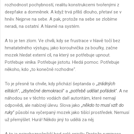
rozhodnost pochybností, realitu konstrukcemi tvořenými z
deepfake a domněnek. A když trvá příliš dlouho, přetaví se v
hněv. Nejprve na sebe. A pak, protože na sebe se zlobíme
neradi, na ostatní. A hlavně na systém.
A to je ten zlom. Ve chvíli, kdy se frustrace v hlavě točí bez
hmatatelného výstupu, jako korouhvička za bouřky, začne
mozek hledat externí cíl, na který se potřebuje upnout.
Potřebuje viníka. Potřebuje jistotu. Hledá pomoc. Potřebuje
někoho, kdo „to konečně rozhodne“.
To je přesně ta chvíle, kdy přichází šeptanda o „
zrádných
elitách
“, „
zbytečné demokracii
“ a „
potřebě udělat pořádek
“. A ne
náhodou se v těchto vodách daří autoritám, které nemají
odpovědi, ale nabízejí úlevu. Slova jako „
někdo to musí vzít do
ruky
“ působí na vyčerpaný mozek jako tišící prostředek. Nemusí
už přemýšlet. Hurá! Někdo jiný to udělá za něj.
A to je nejnebezpečnější bod celé spirály. Protože ruminace