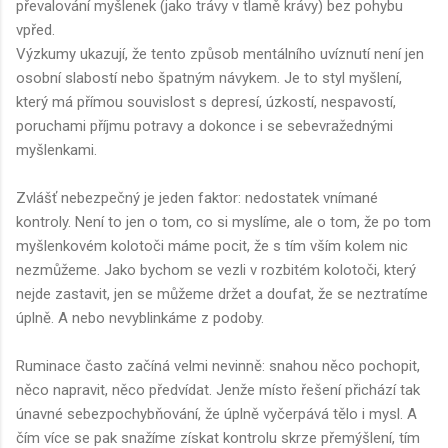
převalování myšlenek (jako trávy v tlamě krávy) bez pohybu
vpřed.
Výzkumy ukazují, že tento způsob mentálního uvíznutí není jen
osobní slabostí nebo špatným návykem. Je to styl myšlení,
který má přímou souvislost s depresí, úzkostí, nespavostí,
poruchami příjmu potravy a dokonce i se sebevražednými
myšlenkami.
Zvlášť nebezpečný je jeden faktor: nedostatek vnímané
kontroly. Není to jen o tom, co si myslíme, ale o tom, že po tom
myšlenkovém kolotoči máme pocit, že s tím vším kolem nic
nezmůžeme. Jako bychom se vezli v rozbitém kolotoči, který
nejde zastavit, jen se můžeme držet a doufat, že se neztratíme
úplně. A nebo nevyblinkáme z podoby.
Ruminace často začíná velmi nevinně: snahou něco pochopit,
něco napravit, něco předvídat. Jenže místo řešení přichází tak
únavné sebezpochybňování, že úplně vyčerpává tělo i mysl. A
čím více se pak snažíme získat kontrolu skrze přemýšlení, tím