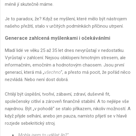
méně jí skutečně máme.
Je to paradox, že? Když se myšlení, které mělo být nástrojem
našeho přežití, stalo v určitých podmínkách příčinou utrpení.
Generace zahlcená myšlenkami i očekáváními
Mladí lidé ve věku 25 až 35 let dnes nevyrůstají v nedostatku.
Vyrůstají v zahlcení. Nejsou obklopeni hmotným stresem, ale
informačním, emočním a hodnotovým chaosem. Jsou první
generací, která má „
všechno
“, a přesto má pocit, že pořád něco
nezvládá. Nebo není dost dobrá.
Chtějí být úspěšní, tvořiví, zábavní, zdraví, duševně fit,
společensky citliví a zároveň finančně stabilní. A to nejlépe vše
najednou. Být „v pohodě“ se stalo příkazem, nikoliv možností. A
když přijde selhání, anebo jen pauza, namísto přijetí se v hlavě
rozjede sebekritický stroj.
„Mohla jsem to udělat líp?“