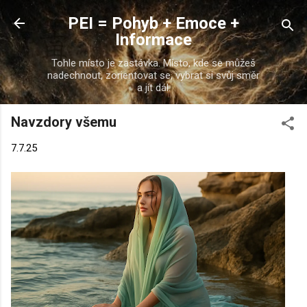
Přeskočit na hlavní obsah
PEI = Pohyb + Emoce +
Informace
Tohle místo je zastávka. Místo, kde se můžeš
nadechnout, zorientovat se, vybrat si svůj směr
a jít dál.
Navzdory všemu
7.7.25