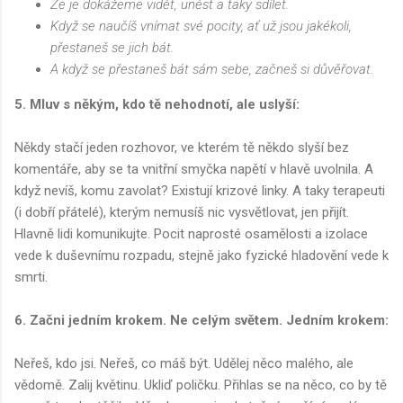
Že je dokážeme vidět, unést a taky sdílet.
Když se naučíš vnímat své pocity, ať už jsou jakékoli,
přestaneš se jich bát.
A když se přestaneš bát sám sebe, začneš si důvěřovat.
5. Mluv s někým, kdo tě nehodnotí, ale uslyší:
Někdy stačí jeden rozhovor, ve kterém tě někdo slyší bez
komentáře, aby se ta vnitřní smyčka napětí v hlavě uvolnila. A
když nevíš, komu zavolat? Existují krizové linky. A taky terapeuti
(i dobří přátelé), kterým nemusíš nic vysvětlovat, jen přijít.
Hlavně lidi komunikujte. Pocit naprosté osamělosti a izolace
vede k duševnímu rozpadu, stejně jako fyzické hladovění vede k
smrti.
6. Začni jedním krokem. Ne celým světem. Jedním krokem:
Neřeš, kdo jsi. Neřeš, co máš být. Udělej něco malého, ale
vědomě. Zalij květinu. Ukliď poličku. Přihlas se na něco, co by tě