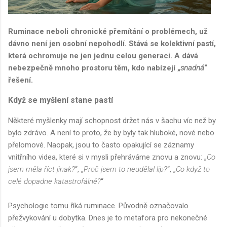
Ruminace neboli chronické přemítání o problémech, už
dávno není jen osobní nepohodlí. Stává se kolektivní pastí,
která ochromuje ne jen jednu celou generaci. A dává
nebezpečně mnoho prostoru těm, kdo nabízejí „
snadná
“
řešení.
Když se myšlení stane pastí
Některé myšlenky mají schopnost držet nás v šachu víc než by
bylo zdrávo. A není to proto, že by byly tak hluboké, nové nebo
přelomové. Naopak, jsou to často opakující se záznamy
vnitřního videa, které si v mysli přehráváme znovu a znovu: „
Co
jsem měla říct jinak?
“, „
Proč jsem to neudělal líp?
“, „
Co když to
celé dopadne katastrofálně?
“
Psychologie tomu říká ruminace. Původně označovalo
přežvykování u dobytka. Dnes je to metafora pro nekonečné