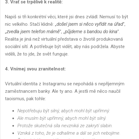
3. Vrať se trpělivě k realitě:
Napiš si tři konkrétní věci, které jsi dnes zvládl. Nemusí to být
nic velkého. Stačí klidně: „
došel jsem si něco vyřídit na úřad
“,
„
zvedla jsem telefon mámě
“, „
půjdeme s bandou do kina
“.
Realita je jiná než virtuální představa o životě produkovaná
sociální sítí. A potřebuje být vidět, aby nás podržela. Abyste
viděli, že to jde, že svět funguje.
4. Vnímej svou zranitelnost:
Virtuální identita z Instagramu se nepohádá s nepříjemným
zaměstnancem banky. Ale ty ano. A jestli mě něco naučil
taoismus, pak tohle:
Nepotřebuju být silný, abych mohl být upřímný.
Ale musím být upřímný, abych mohl být silný.
Protože skutečná síla nevzniká ze zakrytí slabin.
Vzniká z toho, že je odhalíme a dál se jich nebojíme.