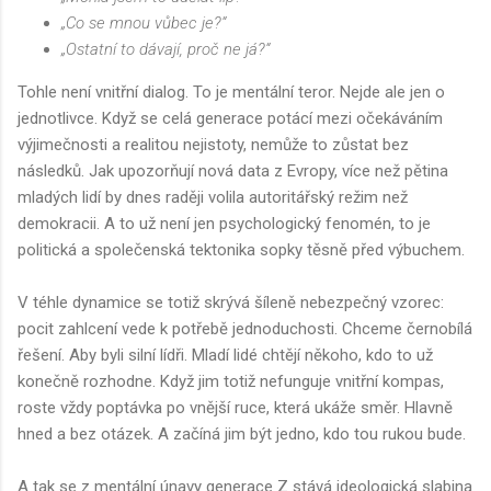
„Co se mnou vůbec je?“
„Ostatní to dávají, proč ne já?“
Tohle není vnitřní dialog. To je mentální teror. Nejde ale jen o
jednotlivce. Když se celá generace potácí mezi očekáváním
výjimečnosti a realitou nejistoty, nemůže to zůstat bez
následků. Jak upozorňují nová data z Evropy, více než pětina
mladých lidí by dnes raději volila autoritářský režim než
demokracii. A to už není jen psychologický fenomén, to je
politická a společenská tektonika sopky těsně před výbuchem.
V téhle dynamice se totiž skrývá šíleně nebezpečný vzorec:
pocit zahlcení vede k potřebě jednoduchosti. Chceme černobílá
řešení. Aby byli silní lídři. Mladí lidé chtějí někoho, kdo to už
konečně rozhodne. Když jim totiž nefunguje vnitřní kompas,
roste vždy poptávka po vnější ruce, která ukáže směr. Hlavně
hned a bez otázek. A začíná jim být jedno, kdo tou rukou bude.
A tak se z mentální únavy generace Z stává ideologická slabina