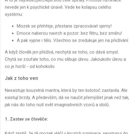
nevede jen k psychické únavě. Vede ke kolapsu celého
systému:
Mozek se přehřeje, přestane zpracovávat vjemy!
Emoce naberou navrch a pozor: bez filtru, bez směru!
A pak vypne i tělo. Všechno se zredukuje jen na přežívání.
A když člověk jen přežívá, nechytá se toho, co dává smysl.
Chytá se zoufale toho, co mu slibuje úlevu. Jakoukoliv úlevu a
co je horší - od kohokoliv.
Jak z toho ven
Neexistuje kouzelná mantra, která by ten kolotoč zastavila. Ale
existují brzdy. A především, dá se naučit přemýšlet jinak než tak,
jak nás do toho nutí svět imaginativních vzorů a idolů.
1. Zastav se člověče:
Když zjistíš, že tě mozek vláčí v kruzích ruminace, nevstupuj do