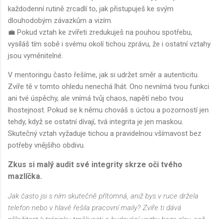
každodenní rutině zrcadlí to, jak přistupuješ ke svým
dlouhodobým závazkům a vizím.
💼 Pokud vztah ke zvířeti zredukuješ na pouhou spotřebu,
vysíláš tím sobě i svému okolí tichou zprávu, že i ostatní vztahy
jsou vyměnitelné.
V mentoringu často řešíme, jak si udržet směr a autenticitu.
Zvíře tě v tomto ohledu nenechá lhát. Ono nevnímá tvou funkci
ani tvé úspěchy, ale vnímá tvůj chaos, napětí nebo tvou
lhostejnost. Pokud se k němu chováš s úctou a pozorností jen
tehdy, když se ostatní dívají, tvá integrita je jen maskou.
Skutečný vztah vyžaduje tichou a pravidelnou všímavost bez
potřeby vnějšího obdivu.
Zkus si malý audit své integrity skrze oči tvého
mazlíčka.
Jak často jsi s ním skutečně přítomná, aniž bys v ruce držela
telefon nebo v hlavě řešila pracovní maily? Zvíře ti dává