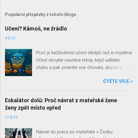
Populární příspěvky z tohoto blogu
Učení? Kámoš, ne žrádlo
4.8.25
Proč je každodenní učení silnější než si myslíme
Učení obvykle nastává tehdy, když uděláte
chybu a pak změníte své chování, abyste ji
neopakovali. Učení je jedním z těch slov, která si
ČTĚTE VÍCE »
při jejich vyslovení ostatní spojují s čímsi
strukturovaným, oficiálním a až znepokojivě
systematickým. Jsou to povětšinou místa
Eskalátor dolů: Proč návrat z mateřské žene
našeho dětství. Školní lavice, tabule a křída,
ženy zpět místo vpřed
přezdívky učitelů a bohužel často ještě stále
27.8.25
přítomný zápas s biflováním. S trochou
nadsázky bychom mohli říct, že pro některé
Návrat do práce po mateřské v Česku
skončí učení ve chvíli, kdy si naposledy nasadí