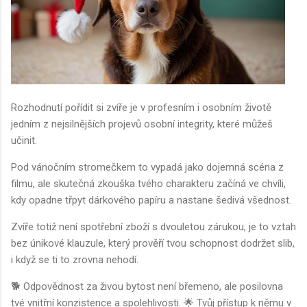
Rozhodnutí pořídit si zvíře je v profesním i osobním životě
jedním z nejsilnějších projevů osobní integrity, které můžeš
učinit.
Pod vánočním stromečkem to vypadá jako dojemná scéna z
filmu, ale skutečná zkouška tvého charakteru začíná ve chvíli,
kdy opadne třpyt dárkového papíru a nastane šedivá všednost.
Zvíře totiž není spotřební zboží s dvouletou zárukou, je to vztah
bez únikové klauzule, který prověří tvou schopnost dodržet slib,
i když se ti to zrovna nehodí.
🐕 Odpovědnost za živou bytost není břemeno, ale posilovna
tvé vnitřní konzistence a spolehlivosti. 🌟 Tvůj přístup k němu v