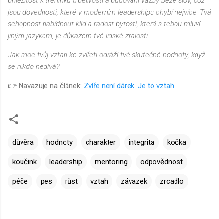
příležitost k tréninku trpělivosti a budování vazby beze slov, což
jsou dovednosti, které v moderním leadershipu chybí nejvíce. Tvá
schopnost nabídnout klid a radost bytosti, která s tebou mluví
jiným jazykem, je důkazem tvé lidské zralosti.
Jak moc tvůj vztah ke zvířeti odráží tvé skutečné hodnoty, když
se nikdo nedívá?
👉 Navazuje na článek:
Zvíře není dárek. Je to vztah
.
důvěra
hodnoty
charakter
integrita
kočka
koučink
leadership
mentoring
odpovědnost
péče
pes
růst
vztah
závazek
zrcadlo
K