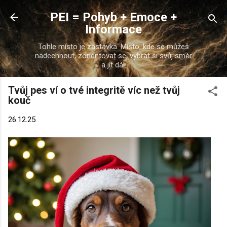
Přeskočit na hlavní obsah
PEI = Pohyb + Emoce +
Informace
Tohle místo je zastávka. Místo, kde se můžeš
nadechnout, zorientovat se, vybrat si svůj směr
a jít dál.
Tvůj pes ví o tvé integritě víc než tvůj
kouč
26.12.25