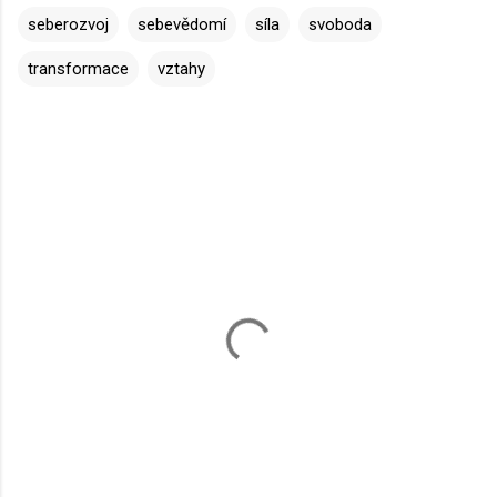
seberozvoj
sebevědomí
síla
svoboda
transformace
vztahy
K
o
m
e
n
t
á
ř
e