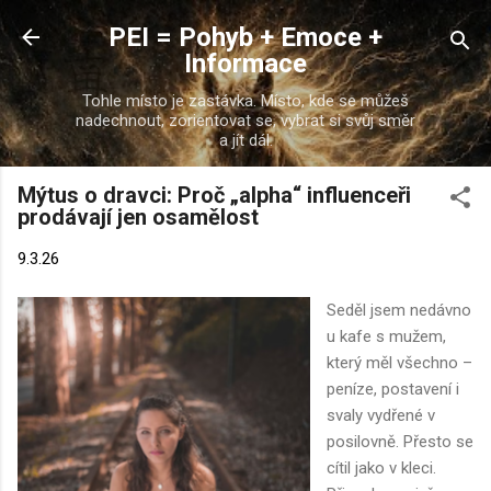
Přeskočit na hlavní obsah
PEI = Pohyb + Emoce +
Informace
Tohle místo je zastávka. Místo, kde se můžeš
nadechnout, zorientovat se, vybrat si svůj směr
a jít dál.
Mýtus o dravci: Proč „alpha“ influenceři
prodávají jen osamělost
9.3.26
Seděl jsem nedávno
u kafe s mužem,
který měl všechno –
peníze, postavení i
svaly vydřené v
posilovně. Přesto se
cítil jako v kleci.