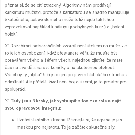
přiznat si, že se cítí ztracený. Algoritmy nám prodávají
karikaturu mužství, protože s karikaturou se snadno manipuluje.
Skutečného, sebevědomého muže totiž nejde tak lehce
vyprovokovat například k nákupu pochybných kurzů o „balení
holek“.
🏹 Rozebírání patriarchálních vzorců není útokem na muže. Je
to jejich osvobození. Když přestanete věřit, že musíte být
opravářem všeho a šéfem všech, najednou zjistíte, že máte
čas na své děti, na své koníčky a na skutečnou blízkost.
Všechny ty „alpha“ řeči jsou jen projevem hlubokého strachu z
odmítnutí. Ale přátelé, život není boj o území, je to prostor pro
spolupráci.
🏹
Tady jsou 3 kroky, jak vystoupit z toxické role a najít
svou opravdovou integritu:
Uznání vlastního strachu. Přiznejte si, že agrese je jen
maskou pro nejistotu. To je začátek skutečné síly.