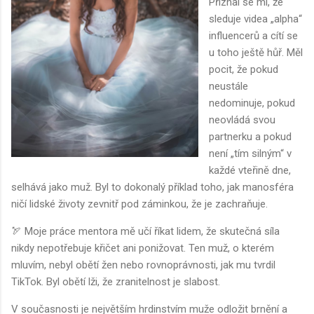
Přiznal se mi, že
sleduje videa „alpha“
influencerů a cítí se
u toho ještě hůř. Měl
pocit, že pokud
neustále
nedominuje, pokud
neovládá svou
partnerku a pokud
není „tím silným“ v
každé vteřině dne,
selhává jako muž. Byl to dokonalý příklad toho, jak manosféra
ničí lidské životy zevnitř pod záminkou, že je zachraňuje.
🏹 Moje práce mentora mě učí říkat lidem, že skutečná síla
nikdy nepotřebuje křičet ani ponižovat. Ten muž, o kterém
mluvím, nebyl obětí žen nebo rovnoprávnosti, jak mu tvrdil
TikTok. Byl obětí lži, že zranitelnost je slabost.
V současnosti je největším hrdinstvím muže odložit brnění a