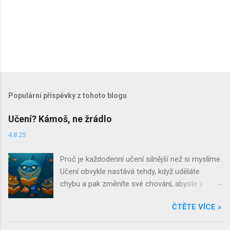
Populární příspěvky z tohoto blogu
Učení? Kámoš, ne žrádlo
4.8.25
Proč je každodenní učení silnější než si myslíme
Učení obvykle nastává tehdy, když uděláte
chybu a pak změníte své chování, abyste ji
neopakovali. Učení je jedním z těch slov, která si
ČTĚTE VÍCE »
při jejich vyslovení ostatní spojují s čímsi
strukturovaným, oficiálním a až znepokojivě